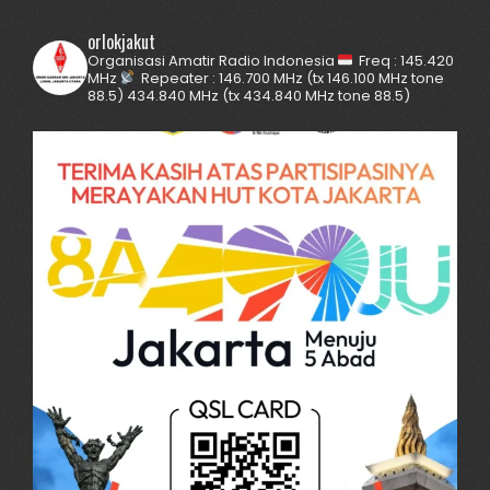
orlokjakut
Organisasi Amatir Radio Indonesia
Freq : 145.420
MHz
Repeater :
146.700 MHz (tx 146.100 MHz tone
88.5)
434.840 MHz (tx 434.840 MHz tone 88.5)