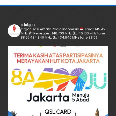
orlokjakut
Organisasi Amatir Radio Indonesia
Freq : 145.420
MHz
Repeater :
146.700 MHz (tx 146.100 MHz tone
88.5)
434.840 MHz (tx 434.840 MHz tone 88.5)