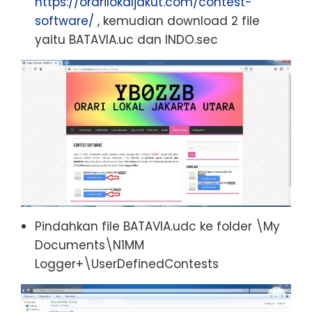
https://orarilokaljakut.com/contest-
software/
, kemudian download 2 file
yaitu BATAVIA.uc dan INDO.sec
Pindahkan file BATAVIA.udc ke folder \My
Documents\N1MM
Logger+\UserDefinedContests