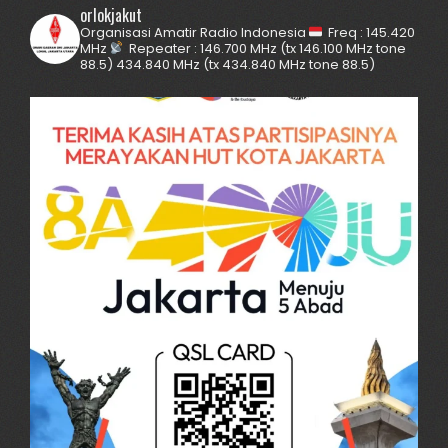
orlokjakut
Organisasi Amatir Radio Indonesia
Freq : 145.420
MHz
Repeater :
146.700 MHz (tx 146.100 MHz tone
88.5)
434.840 MHz (tx 434.840 MHz tone 88.5)