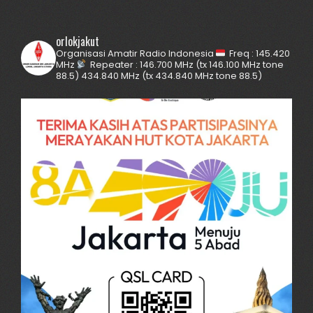
orlokjakut
Organisasi Amatir Radio Indonesia
Freq : 145.420
MHz
Repeater :
146.700 MHz (tx 146.100 MHz tone
88.5)
434.840 MHz (tx 434.840 MHz tone 88.5)