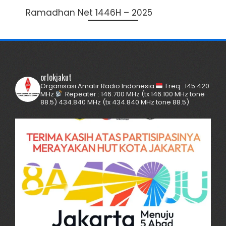
Ramadhan Net 1446H – 2025
orlokjakut
Organisasi Amatir Radio Indonesia
Freq : 145.420
MHz
Repeater :
146.700 MHz (tx 146.100 MHz tone
88.5)
434.840 MHz (tx 434.840 MHz tone 88.5)