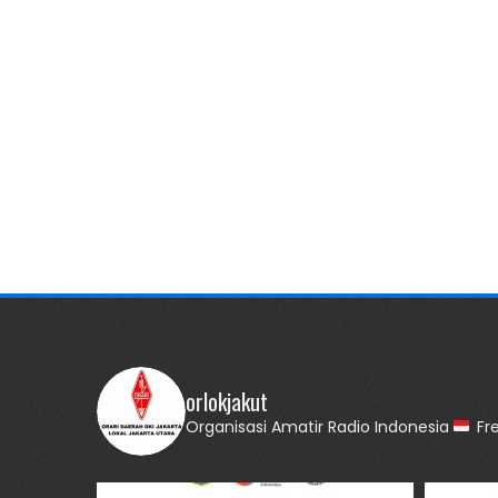
orlokjakut
Organisasi Amatir Radio Indonesia
Fre