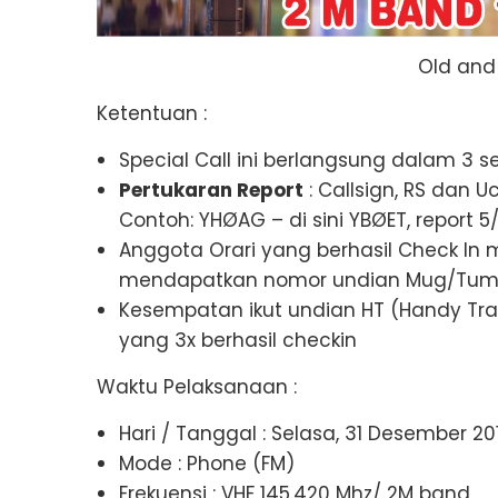
Old and
Ketentuan :
Special Call ini berlangsung dalam 3 se
Pertukaran Report
: Callsign, RS dan 
Contoh: YHØAG – di sini YBØET, report 
Anggota Orari yang berhasil Check In mi
mendapatkan nomor undian Mug/Tum
Kesempatan ikut undian HT (Handy Tra
yang 3x berhasil checkin
Waktu Pelaksanaan :
Hari / Tanggal : Selasa, 31 Desember 20
Mode : Phone (FM)
Frekuensi : VHF 145.420 Mhz/ 2M band