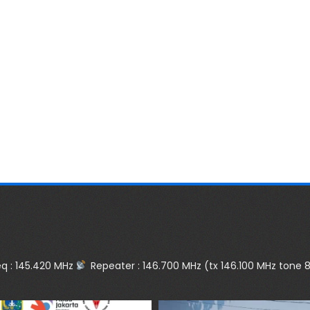
q : 145.420 MHz
Repeater :
146.700 MHz (tx 146.100 MHz tone 